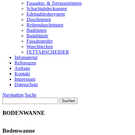
Fassaden- & Terrassenrinnen
Schachtabdeckungen
Edelstahlrohrsystem
Duschrinnen
Reihenduschrinnen
Badrinnen
Badabläufe
Fussabstreifer
Waschbecken
FETTABSCHEIDER
Infomaterial
Referenzen
Anfrage
Kontakt
Impressum
Datenschutz
Navigation
Suche
Suchen
nach:
BODENWANNE
Bodenwanne