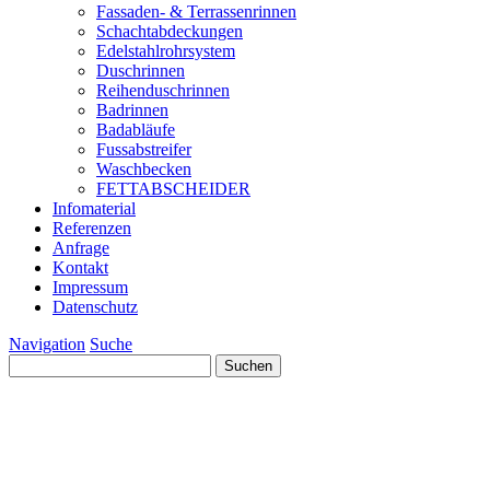
Fassaden- & Terrassenrinnen
Schachtabdeckungen
Edelstahlrohrsystem
Duschrinnen
Reihenduschrinnen
Badrinnen
Badabläufe
Fussabstreifer
Waschbecken
FETTABSCHEIDER
Infomaterial
Referenzen
Anfrage
Kontakt
Impressum
Datenschutz
Navigation
Suche
Suchen
nach: