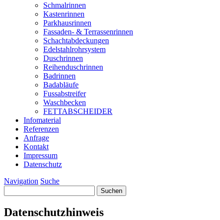
Schmalrinnen
Kastenrinnen
Parkhausrinnen
Fassaden- & Terrassenrinnen
Schachtabdeckungen
Edelstahlrohrsystem
Duschrinnen
Reihenduschrinnen
Badrinnen
Badabläufe
Fussabstreifer
Waschbecken
FETTABSCHEIDER
Infomaterial
Referenzen
Anfrage
Kontakt
Impressum
Datenschutz
Navigation
Suche
Suchen
nach:
Datenschutzhinweis