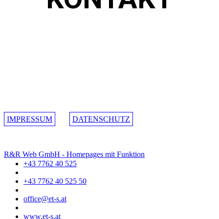
ets edelstahltechnik.schönbauer e.U.
Altschwendt 95
A-4721 Altschwendt
IMPRESSUM
DATENSCHUTZ
R&R Web GmbH - Homepages mit Funktion
+43 7762 40 525
+43 7762 40 525 50
office@et-s.at
www.et-s.at