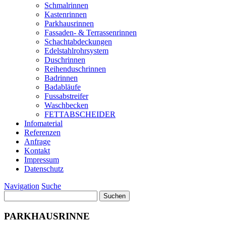
Schmalrinnen
Kastenrinnen
Parkhausrinnen
Fassaden- & Terrassenrinnen
Schachtabdeckungen
Edelstahlrohrsystem
Duschrinnen
Reihenduschrinnen
Badrinnen
Badabläufe
Fussabstreifer
Waschbecken
FETTABSCHEIDER
Infomaterial
Referenzen
Anfrage
Kontakt
Impressum
Datenschutz
Navigation
Suche
Suchen
nach:
PARKHAUSRINNE